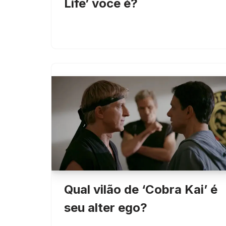
Life’ você é?
Qual vilão de ‘Cobra Kai’ é
seu alter ego?