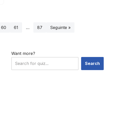
60
61
…
87
Seguinte »
Want more?
Search