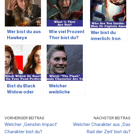
Wer bist du aus
Wie viel Prozent
Wer bist du
Hawkeye
Thor bist du?
innerlich: Iron
basierend auf
Man oder
deinen
Captain
Essensvorliebe
America?
n?
Bist du Black
Welcher
Widow oder
weibliche
Scarlet Witch
Charakter aus
basierend auf
The Flash bist
deinen
du?
Essensvorliebe
VORHERIGER BEITRAG
NÄCHSTER BEITRAG
n?
Welcher ‚Genshin Impact‘
Welcher Charakter aus ‚Das
Charakter bist du?
Rad der Zeit‘ bist du?