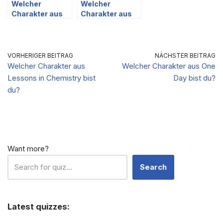
Welcher
Welcher
Charakter aus
Charakter aus
House of David
The Forsytes
bist du?
bist du?
VORHERIGER BEITRAG
NÄCHSTER BEITRAG
Welcher Charakter aus
Welcher Charakter aus One
Lessons in Chemistry bist
Day bist du?
du?
Want more?
Search
Latest quizzes: