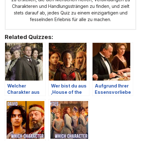
Charakteren und Handlungssträngen zu finden, und zielt
stets darauf ab, jedes Quiz zu einem einzigartigen und
fesselnden Erlebnis für alle zu machen.
Related Quizzes:
Welcher
Wer bist du aus
Aufgrund Ihrer
Charakter aus
‚House of the
Essensvorliebe
‚Downton
Dragon‘
n, wer sind Sie
Abbey‘ bist du?
basierend auf
aus Downton
deinem
Abbey?
Lebensstil?