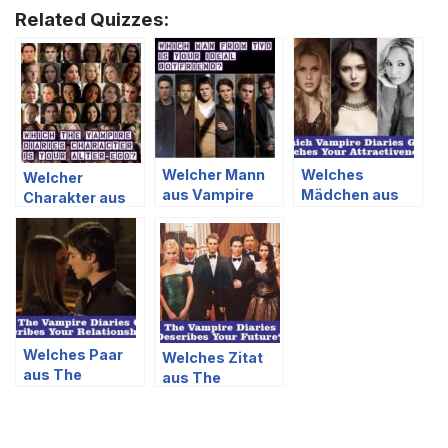
Related Quizzes:
Welcher Mann
Welches
Welcher
aus Vampire
Mädchen aus
Charakter aus
Diaries ist dein
Vampire Diaries
The Vampire
idealer Freund?
passt zu deiner
Diaries ist dein
Attraktivität?
Alter Ego?
Welches Paar
Welches Zitat
aus The
aus The
Vampire Diaries
Vampire Diaries
beschreibt
beschreibt
deine
deine Zukunft?