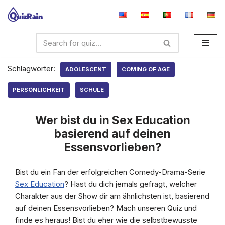
Zum
Inhalt
springen
Schlagwörter:
ADOLESCENT
COMING OF AGE
PERSÖNLICHKEIT
SCHULE
Wer bist du in Sex Education
basierend auf deinen
Essensvorlieben?
Bist du ein Fan der erfolgreichen Comedy-Drama-Serie
Sex Education
? Hast du dich jemals gefragt, welcher
Charakter aus der Show dir am ähnlichsten ist, basierend
auf deinen Essensvorlieben? Mach unseren Quiz und
finde es heraus! Bist du eher wie die selbstbewusste