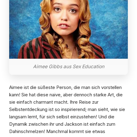
Aimee Gibbs aus Sex Education
Aimee ist die süßeste Person, die man sich vorstellen
kann! Sie hat diese naive, aber dennoch starke Art, die
sie einfach charmant macht. Ihre Reise zur
Selbstentdeckung ist so inspirierend; man sieht, wie sie
langsam lernt, für sich selbst einzustehen! Und die
Dynamik zwischen ihr und Jackson ist einfach zum
Dahinschmelzen! Manchmal kommt sie etwas