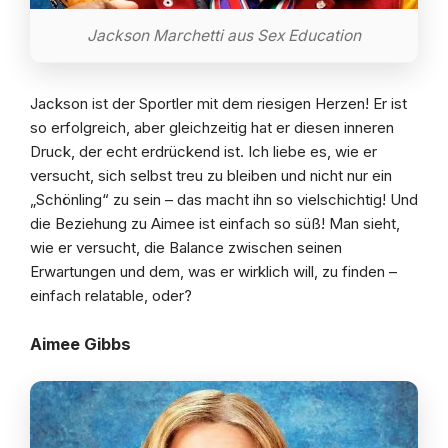
Jackson Marchetti aus Sex Education
Jackson ist der Sportler mit dem riesigen Herzen! Er ist
so erfolgreich, aber gleichzeitig hat er diesen inneren
Druck, der echt erdrückend ist. Ich liebe es, wie er
versucht, sich selbst treu zu bleiben und nicht nur ein
„Schönling“ zu sein – das macht ihn so vielschichtig! Und
die Beziehung zu Aimee ist einfach so süß! Man sieht,
wie er versucht, die Balance zwischen seinen
Erwartungen und dem, was er wirklich will, zu finden –
einfach relatable, oder?
Aimee Gibbs