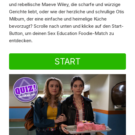
und rebellische Maeve Wiley, die scharfe und würzige
Gerichte liebt, oder wie der herzliche und schrullige Otis
Milburn, der eine einfache und heimelige Küche
bevorzugt? Scrolle nach unten und klicke auf den Start-
Button, um deinen Sex Education Foodie-Match zu
entdecken.
START