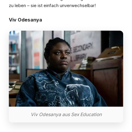
zu leben – sie ist einfach unverwechselbar!
Viv Odesanya
Viv Odesanya aus Sex Education