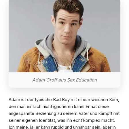
Adam Groff aus Sex Education
Adam ist der typische Bad Boy mit einem weichen Kern,
den man einfach nicht ignorieren kann! Er hat diese
angespannte Beziehung zu seinem Vater und kämpft mit
seiner eigenen Identität, was ihn echt komplex macht.
Ich meine, ja, er kann ruppig und unnahbar sein, aber in