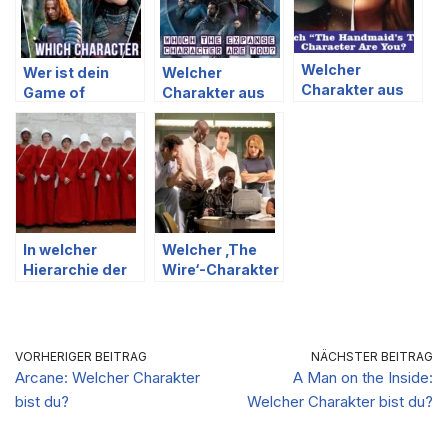
Welcher
Wer ist dein
Welcher
Charakter aus
Game of
Charakter aus
The Handmaid’s
Thrones-
The Expanse
Tale bist du?
Zwilling?
bist du?
In welcher
Welcher ‚The
Hierarchie der
Wire‘-Charakter
Frauen in The
bist du?
Handmaid’s
Tale bist du?
VORHERIGER BEITRAG
NÄCHSTER BEITRAG
Arcane: Welcher Charakter
A Man on the Inside:
bist du?
Welcher Charakter bist du?