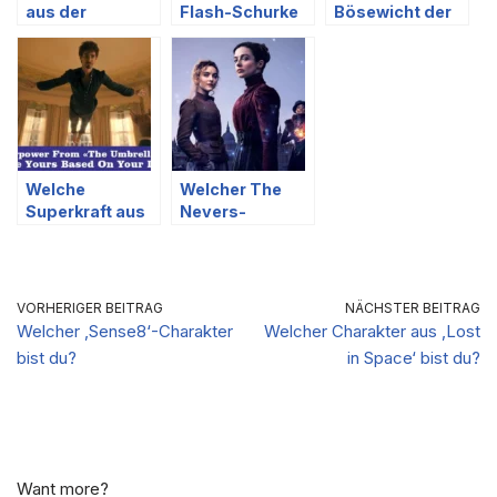
aus der
Flash-Schurke
Bösewicht der
Umbrella
ist dein Alter
Umbrella
Academy
Ego?
Academy ist
beschreibt
dein Alter-Ego?
deine Zukunft?
Welche
Welcher The
Superkraft aus
Nevers-
The Umbrella
Charakter bist
Academy
du am
könnte
ähnlichsten?
basierend auf
VORHERIGER BEITRAG
NÄCHSTER BEITRAG
deinen Träumen
Welcher ‚Sense8‘-Charakter
Welcher Charakter aus ‚Lost
dir gehören?
bist du?
in Space‘ bist du?
Want more?