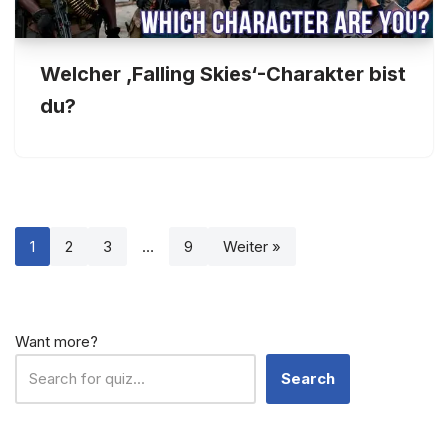
Welcher ‚Falling Skies‘-Charakter bist
du?
1
2
3
…
9
Weiter »
Want more?
Search