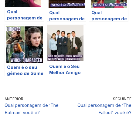
Qual
Qual
Qual
personagem de
personagem de
personagem de
‘The Great’
‘Veep’ você é?
‘The Regime’
você é?
você é?
Quem é o Seu
Quem é o seu
Melhor Amigo
gêmeo de Game
De The Office?
of Thrones?
ANTERIOR
SEGUINTE
Qual personagem de ‘The
Qual personagem de ‘The
Batman’ você é?
Fallout’ você é?