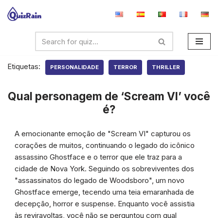
Avançar
para
o
conteúdo
Etiquetas:
PERSONALIDADE
TERROR
THRILLER
Qual personagem de ‘Scream VI’ você
é?
A emocionante emoção de "Scream VI" capturou os
corações de muitos, continuando o legado do icônico
assassino Ghostface e o terror que ele traz para a
cidade de Nova York. Seguindo os sobreviventes dos
"assassinatos do legado de Woodsboro", um novo
Ghostface emerge, tecendo uma teia emaranhada de
decepção, horror e suspense. Enquanto você assistia
às reviravoltas, você não se perguntou com qual