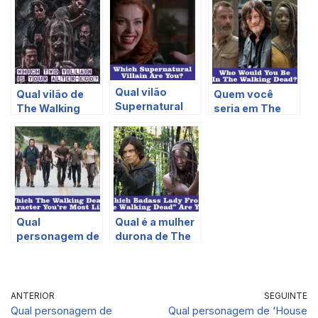
Qual vilão
Qual vilão de
Quem você
Supernatural
The Walking
seria em The
você é?
Dead é o seu
Walking Dead?
alter ego?
Qual
Qual é a mulher
personagem de
durona de The
The Walking
Walking Dead
Dead você mais
que você é?
se parece?
ANTERIOR
SEGUINTE
Qual personagem de
Qual personagem de ‘House