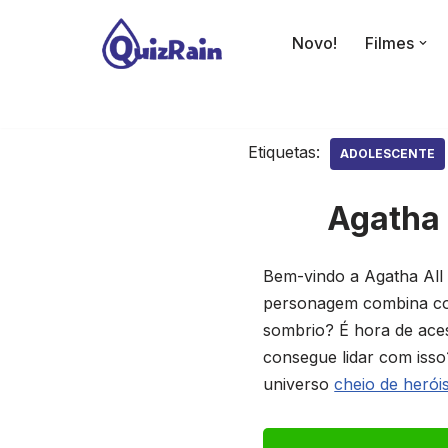
Novo!
Filmes
Avançar
para
o
conteúdo
Etiquetas:
ADOLESCENTE
Agatha 
Bem-vindo a Agatha All 
personagem combina com 
sombrio? É hora de aces
consegue lidar com isso
universo
cheio de herói