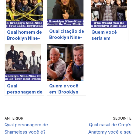
Qual citação de
Qual homem de
Quem você
Brooklyn Nine-
Brooklyn Nine-
seria em
Nine deveria ser
Nine é seu
Brooklyn Nine-
seu lema?
namorado
Nine?
ideal?
Qual
Quem é você
personagem de
em ‘Brooklyn
Brooklyn Nine-
Nine-Nine’ com
Nine pode ser
base em suas
seu melhor
preferências
amigo?
alimentares?
ANTERIOR
SEGUINTE
Qual personagem de
Qual casal de Grey’s
Shameless você é?
Anatomy você e seu