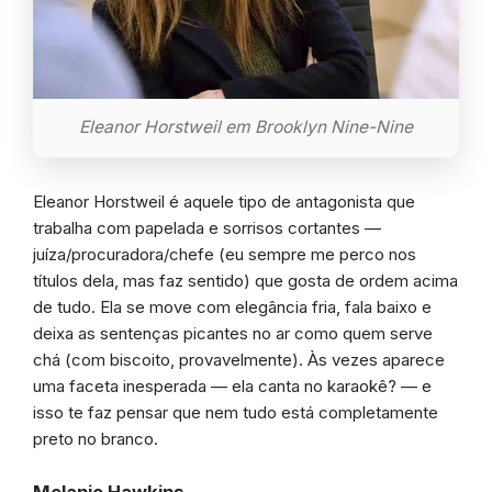
Eleanor Horstweil em Brooklyn Nine-Nine
Eleanor Horstweil é aquele tipo de antagonista que
trabalha com papelada e sorrisos cortantes —
juíza/procuradora/chefe (eu sempre me perco nos
títulos dela, mas faz sentido) que gosta de ordem acima
de tudo. Ela se move com elegância fria, fala baixo e
deixa as sentenças picantes no ar como quem serve
chá (com biscoito, provavelmente). Às vezes aparece
uma faceta inesperada — ela canta no karaokê? — e
isso te faz pensar que nem tudo está completamente
preto no branco.