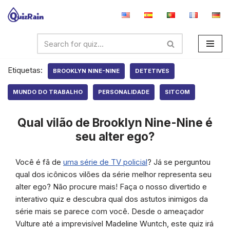
Avançar
para
o
conteúdo
Etiquetas:
BROOKLYN NINE-NINE
DETETIVES
MUNDO DO TRABALHO
PERSONALIDADE
SITCOM
Qual vilão de Brooklyn Nine-Nine é
seu alter ego?
Você é fã de
uma série de TV policial
? Já se perguntou
qual dos icônicos vilões da série melhor representa seu
alter ego? Não procure mais! Faça o nosso divertido e
interativo quiz e descubra qual dos astutos inimigos da
série mais se parece com você. Desde o ameaçador
Vulture até a imprevisível Madeline Wuntch, este quiz irá