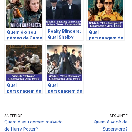
Peaky Blinders:
Quem é o seu
Qual
Qual Shelby
gêmeo de Game
personagem de
Brother
of Thrones?
The Serpent
combina com
você é?
sua
personalidade?
Qual
Qual
personagem de
personagem de
Them você é?
The Nevers
você é?
ANTERIOR
SEGUINTE
Quem é seu gêmeo malvado
Quem é você de
de Harry Potter?
Superstore?