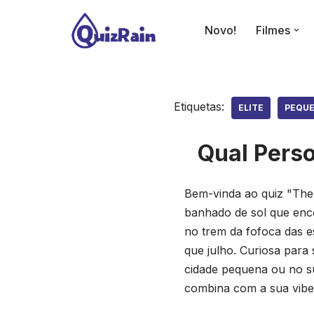
Novo!
Filmes
Avançar
para
o
conteúdo
Etiquetas:
ELITE
PEQUE
Qual Pers
Bem-vinda ao quiz "The
banhado de sol que enc
no trem da fofoca das e
que julho. Curiosa para
cidade pequena ou no s
combina com a sua vibe