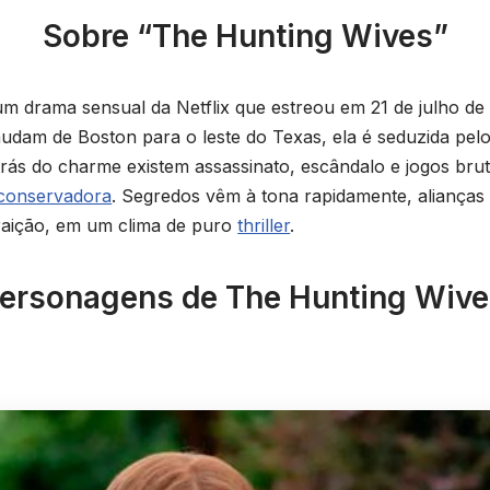
Sobre “The Hunting Wives”
um drama sensual da Netflix que estreou em 21 de julho d
 mudam de Boston para o leste do Texas, ela é seduzida pel
rás do charme existem assassinato, escândalo e jogos bru
 conservadora
. Segredos vêm à tona rapidamente, aliança
traição, em um clima de puro
thriller
.
ersonagens de The Hunting Wiv