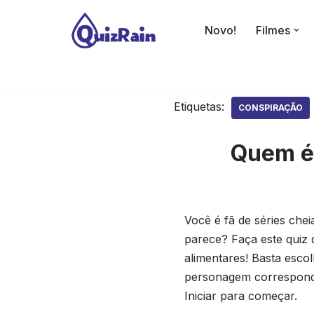
Novo!
Filmes
Avançar
para
o
conteúdo
Etiquetas:
CONSPIRAÇÃO
Quem é
Você é fã de séries chei
parece? Faça este quiz
alimentares! Basta esco
personagem corresponde
Iniciar para começar.