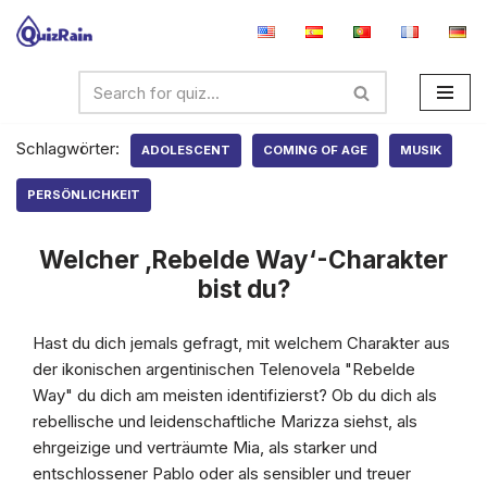
Zum
Inhalt
springen
Schlagwörter:
ADOLESCENT
COMING OF AGE
MUSIK
PERSÖNLICHKEIT
Welcher ‚Rebelde Way‘-Charakter
bist du?
Hast du dich jemals gefragt, mit welchem Charakter aus
der ikonischen argentinischen Telenovela "Rebelde
Way" du dich am meisten identifizierst? Ob du dich als
rebellische und leidenschaftliche Marizza siehst, als
ehrgeizige und verträumte Mia, als starker und
entschlossener Pablo oder als sensibler und treuer