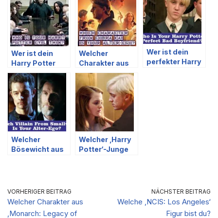
Wer ist dein
Wer ist dein
Welcher
perfekter Harry
Harry Potter
Charakter aus
Potter Bad Boy
Bösewicht-
Cobra Kai ist
Freund?
Doppelgänger?
dein Alter Ego?
Welcher
Welcher ‚Harry
Bösewicht aus
Potter‘-Junge
Smallville ist
ist dein
dein Alter Ego?
perfektes
Match
basierend auf
VORHERIGER BEITRAG
NÄCHSTER BEITRAG
deinen
Welcher Charakter aus
Welche ‚NCIS: Los Angeles‘
Vorlieben für
‚Monarch: Legacy of
Figur bist du?
Zaubereressen