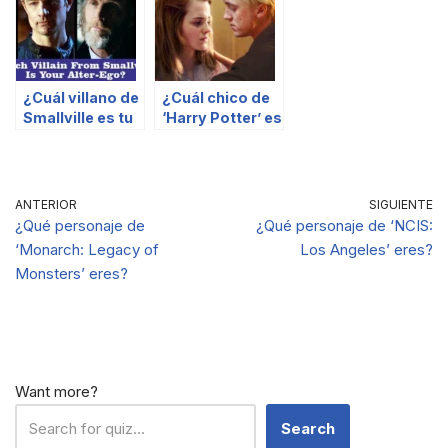
¿Cuál villano de
¿Cuál chico de
Smallville es tu
‘Harry Potter’ es
alter ego?
tu pareja
perfecta según
tus
preferencias
ANTERIOR
SIGUIENTE
gastronómicas
¿Qué personaje de
¿Qué personaje de ‘NCIS:
mágicas?
‘Monarch: Legacy of
Los Angeles’ eres?
Monsters’ eres?
Want more?
Search