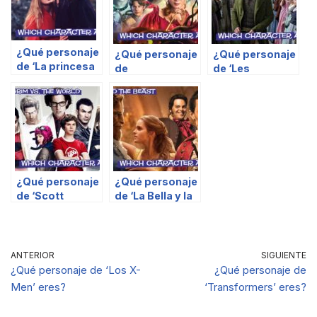
¿Qué personaje
¿Qué personaje
¿Qué personaje
de ‘La princesa
de
de ‘Les
prometida’
‘Disenchanted’
Misérables’
eres?
eres?
eres tú?
¿Qué personaje
¿Qué personaje
de ‘Scott
de ‘La Bella y la
Pilgrim’ eres?
Bestia’ eres?
ANTERIOR
SIGUIENTE
¿Qué personaje de ‘Los X-
¿Qué personaje de
Men’ eres?
‘Transformers’ eres?