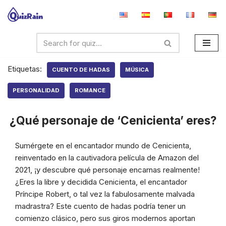
Saltar
al
contenido
Etiquetas:
CUENTO DE HADAS
MÚSICA
PERSONALIDAD
ROMANCE
¿Qué personaje de ‘Cenicienta’ eres?
Sumérgete en el encantador mundo de Cenicienta,
reinventado en la cautivadora película de Amazon del
2021, ¡y descubre qué personaje encarnas realmente!
¿Eres la libre y decidida Cenicienta, el encantador
Príncipe Robert, o tal vez la fabulosamente malvada
madrastra? Este cuento de hadas podría tener un
comienzo clásico, pero sus giros modernos aportan