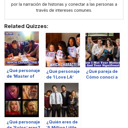
por la narración de historias y conectar a las personas a
través de intereses comunes.
Related Quizzes:
¿Qué personaje
¿Qué personaje
¿Qué pareja de
de ‘Master of
de ‘I Love LA’
Cómo conocí a
None’ eres?
eres?
vuestra madre
son tú y tu
pareja?
¿Qué personaje
¿Quién eres de
de ‘Solos’ eres?
‘A Million Little