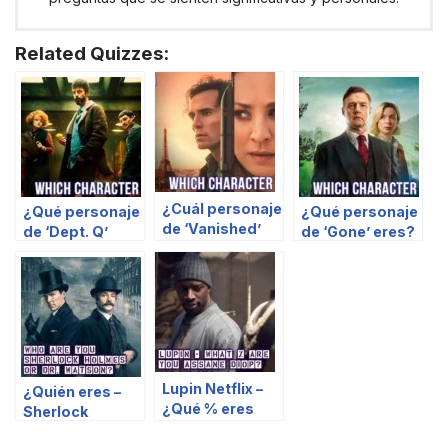
Related Quizzes:
¿Cuál personaje
¿Qué personaje
¿Qué personaje
de ‘Vanished’
de ‘Dept. Q’
de ‘Gone’ eres?
eres?
eres?
Lupin Netflix –
¿Quién eres –
¿Qué % eres
Sherlock
Assane Diop?
Holmes o Dr.