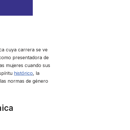
ica cuya carrera se ve
a como presentadora de
las mujeres cuando sus
spíritu
histórico
, la
 las normas de género
mica