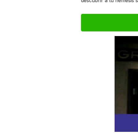
descubrir a tu némesis 