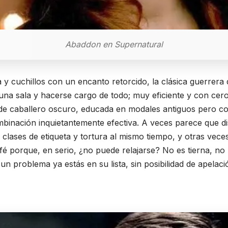
Abaddon en Supernatural
y cuchillos con un encanto retorcido, la clásica guerrer
una sala y hacerse cargo de todo; muy eficiente y con cer
e de caballero oscuro, educada en modales antiguos pero c
mbinación inquietantemente efectiva. A veces parece que dis
r clases de etiqueta y tortura al mismo tiempo, y otras vece
fé porque, en serio, ¿no puede relajarse? No es tierna, no 
n problema ya estás en su lista, sin posibilidad de apelaci