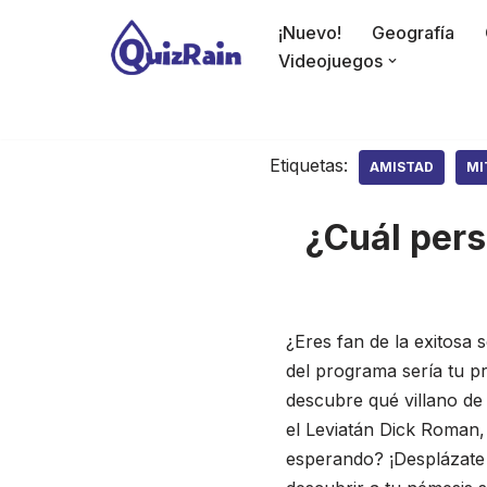
¡Nuevo!
Geografía
Saltar
Videojuegos
al
contenido
Etiquetas:
AMISTAD
MI
¿Cuál pers
¿Eres fan de la exitosa s
del programa sería tu p
descubre qué villano de
el Leviatán Dick Roman,
esperando? ¡Desplázate h