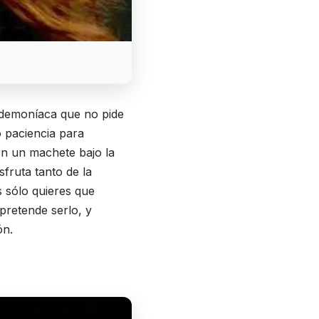
a demoníaca que no pide
o paciencia para
on un machete bajo la
fruta tanto de la
s sólo quieres que
pretende serlo, y
ón.