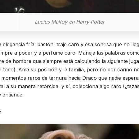
Lucius Malfoy en Harry Potter
e elegancia fría: bastón, traje caro y esa sonrisa que no lle
iempre a poder y a perfume caro. Maneja las palabras como
ire de hombre que siempre está calculando la siguiente jug
er todo). Ama su posición y la familia, pero no por cariño 
hay momentos raros de ternura hacia Draco que nadie espera
l a su manera retorcida, y sí, colecciona algo raro (¿taza
e entiende.
e