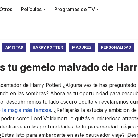
Otros
Películas
Programas de TV
AMISTAD
HARRY POTTER
MADUREZ
PERSONALIDAD
s tu gemelo malvado de Harr
cantador de Harry Potter! ¿Alguna vez te has preguntado
do en las sombras? Ahora es tu oportunidad para descubr
o, descubriremos tu lado oscuro oculto y revelaremos qui
e
la magia más famosa
. ¿Reflejarás la astucia y ambición d
poder como Lord Voldemort, o quizás el misterioso atractiv
dentrarse en las profundidades de tu personalidad mágica 
Estás listo para embarcarte en este cautivador viaje? ¡Des