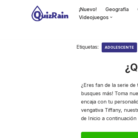
¡Nuevo!
Geografía
Saltar
Videojuegos
al
contenido
Etiquetas:
ADOLESCENTE
¿Q
¿Eres fan de la serie d
busques más! Toma nuest
encaja con tu personal
vengativa Tiffany, nues
de Inicio a continuació