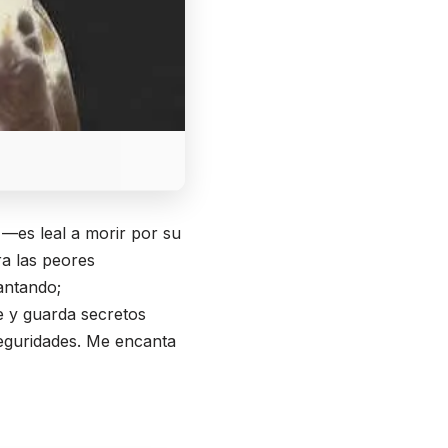
 —es leal a morir por su
ra las peores
antando;
e y guarda secretos
eguridades. Me encanta