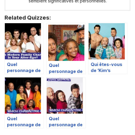
semblent significatives et personnelles.
Related Quizzes:
Quel
Qui êtes-vous
Quel
personnage de
de ‘Kim’s
personnage de
Modern Family
Convenience?’
‘The Upshaws’
est votre alter-
es-tu ?
ego ?
Quel
Quel
personnage de
personnage de
‘Black-ish’ es-tu
Tout le monde