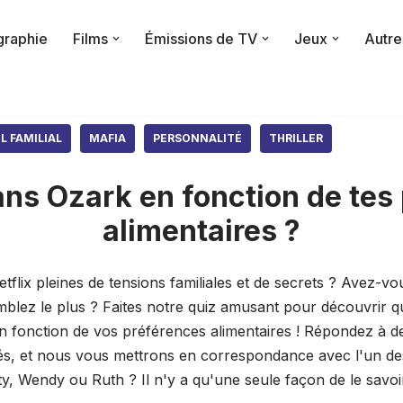
raphie
Films
Émissions de TV
Jeux
Autre
L FAMILIAL
MAFIA
PERSONNALITÉ
THRILLER
ans Ozark en fonction de tes
alimentaires ?
tflix pleines de tensions familiales et de secrets ? Avez-vo
lez le plus ? Faites notre quiz amusant pour découvrir q
n fonction de vos préférences alimentaires ! Répondez à d
rés, et nous vous mettrons en correspondance avec l'un d
ty, Wendy ou Ruth ? Il n'y a qu'une seule façon de le savo