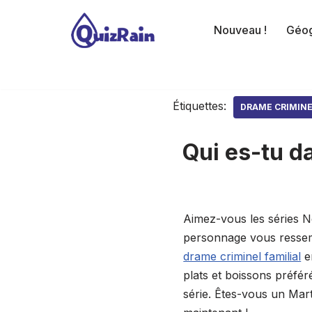
Nouveau !
Géog
Aller
au
contenu
Étiquettes:
DRAME CRIMINE
Qui es-tu d
Aimez-vous les séries Ne
personnage vous ressemb
drame criminel familial
e
plats et boissons préfé
série. Êtes-vous un Mar