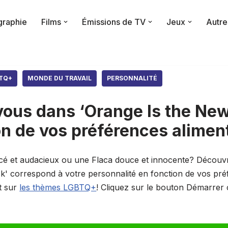
raphie
Films
Émissions de TV
Jeux
Autre
TQ+
MONDE DU TRAVAIL
PERSONNALITÉ
vous dans ‘Orange Is the New
on de vos préférences aliment
cé et audacieux ou une Flaca douce et innocente? Découv
k' correspond à votre personnalité en fonction de vos pré
t sur
les thèmes LGBTQ+
! Cliquez sur le bouton Démarrer