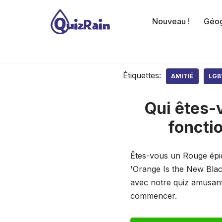
Nouveau !
Géog
Aller
au
contenu
Étiquettes:
AMITIÉ
LGB
Qui êtes-
foncti
Êtes-vous un Rouge épi
'Orange Is the New Blac
avec notre quiz amusan
commencer.