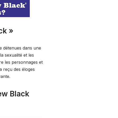
ck »
 de détenues dans une
a sexualité et les
re les personnages et
 a reçu des éloges
vante.
ew Black