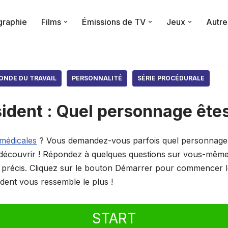
raphie
Films
Émissions de TV
Jeux
Autre
ONDE DU TRAVAIL
PERSONNALITÉ
SÉRIE PROCÉDURALE
ident : Quel personnage ête
 médicales
? Vous demandez-vous parfois quel personnage 
e découvrir ! Répondez à quelques questions sur vous-même
t précis. Cliquez sur le bouton Démarrer pour commencer le
ent vous ressemble le plus !
START