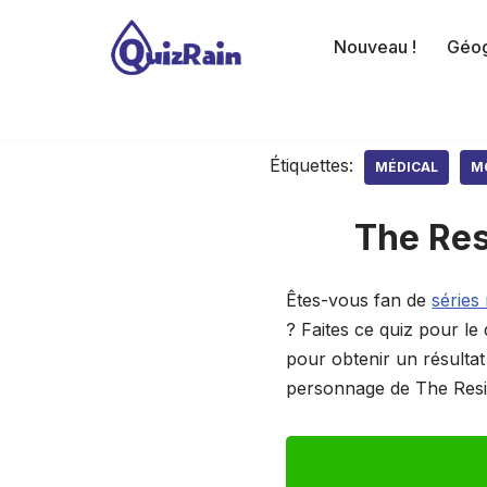
Nouveau !
Géog
Aller
au
contenu
Étiquettes:
MÉDICAL
M
The Res
Êtes-vous fan de
séries
? Faites ce quiz pour l
pour obtenir un résulta
personnage de The Resid