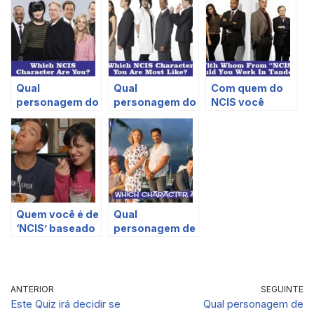
Qual
Qual
Com quem do
personagem do
personagem do
NCIS você
NCIS você é?
NCIS você se
trabalharia?
parece mais?
Quem você é de
Qual
‘NCIS’ baseado
personagem de
em suas
‘Magnum P.I.’
preferências
você é?
alimentares?
ANTERIOR
SEGUINTE
Este Quiz irá decidir se
Qual personagem de