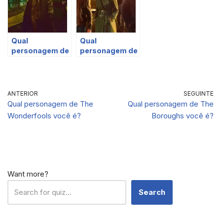
Qual
Qual
personagem de
personagem de
‘City on a Hill’
‘Billions’ você
você é?
é?
ANTERIOR
SEGUINTE
Qual personagem de The
Qual personagem de The
Wonderfools você é?
Boroughs você é?
Want more?
Search