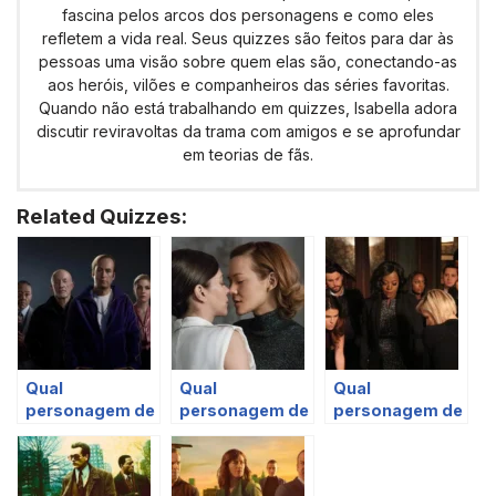
fascina pelos arcos dos personagens e como eles
refletem a vida real. Seus quizzes são feitos para dar às
pessoas uma visão sobre quem elas são, conectando-as
aos heróis, vilões e companheiros das séries favoritas.
Quando não está trabalhando em quizzes, Isabella adora
discutir reviravoltas da trama com amigos e se aprofundar
em teorias de fãs.
Related Quizzes:
Qual
Qual
Qual
personagem de
personagem de
personagem de
Better Call Saul
The Girlfriend
‘HTGAWM’ você
você é?
Experience
é?
você é?