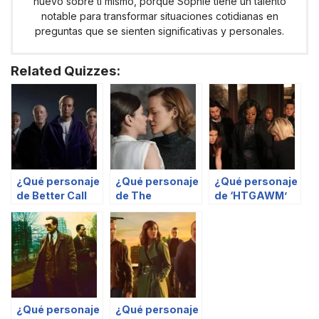
nuevo sobre ti mismo, porque Sophie tiene un talento
notable para transformar situaciones cotidianas en
preguntas que se sienten significativas y personales.
Related Quizzes:
¿Qué personaje
¿Qué personaje
¿Qué personaje
de Better Call
de The
de ‘HTGAWM’
Saul eres?
Girlfriend
eres?
Experience
eres?
¿Qué personaje
¿Qué personaje