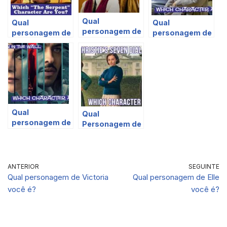
Qual
Qual
Qual
personagem de
personagem de
personagem de
“Why Didn’t
The Serpent
‘Monsieur
They Ask
você é?
Spade’ você é?
Evans?” você
é?
Qual
Qual
personagem de
Personagem de
The Woman in
‘Os Sete
the Wall você é?
Relógios’ de
Agatha Christie
Você É?
ANTERIOR
SEGUINTE
Qual personagem de Victoria
Qual personagem de Elle
você é?
você é?