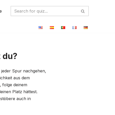
e
 du?
r jeder Spur nachgehen,
lichkeit aus dem
, folge deinem
inen Platz hättest.
stöbere auch in