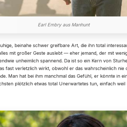
Earl Embry aus Manhunt
uhige, beinahe schwer greifbare Art, die ihn total interessan
alles mit großer Geste auslebt — eher jemand, der mit weni
endwie unheimlich spannend. Da ist so ein Kern von Sturh
as fast verletzlich wirkt, obwohl er das wahrscheinlich ni
nde. Man hat bei ihm manchmal das Gefühl, er könnte in e
hsten plötzlich etwas total Unerwartetes tun, einfach weil es