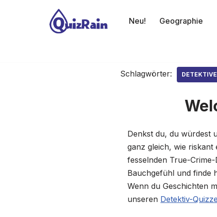
Neu!
Geographie
Zum
Inhalt
springen
Schlagwörter:
DETEKTIV
Wel
Denkst du, du würdest u
ganz gleich, wie riskant
fesselnden True-Crime-D
Bauchgefühl und finde h
Wenn du Geschichten mi
unseren
Detektiv-Quizz