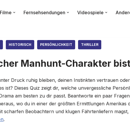
Filme
Fernsehsendungen
Videospiele
Ander
E
HISTORISCH
PERSÖNLICHKEIT
THRILLER
cher Manhunt-Charakter bist
nter Druck ruhig bleiben, deinen Instinkten vertrauen ode
 es ist? Dieses Quiz zeigt dir, welche unvergessliche Persön
rama am besten zu dir passt. Beantworte ein paar Fragen
eraus, wo du in einer der größten Ermittlungen Amerikas de
t scharfen Beobachtern und klugen Fährtenliefern magst, 
en
.