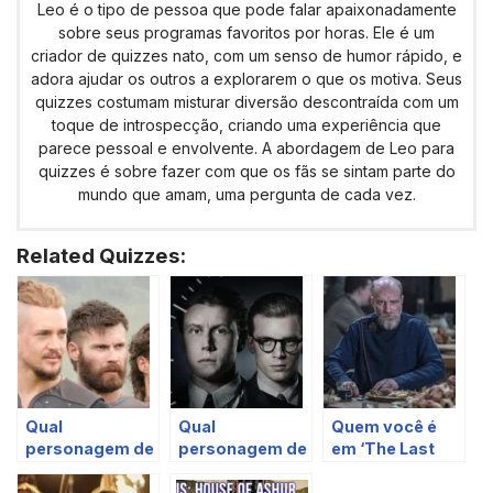
Leo é o tipo de pessoa que pode falar apaixonadamente
sobre seus programas favoritos por horas. Ele é um
criador de quizzes nato, com um senso de humor rápido, e
adora ajudar os outros a explorarem o que os motiva. Seus
quizzes costumam misturar diversão descontraída com um
toque de introspecção, criando uma experiência que
parece pessoal e envolvente. A abordagem de Leo para
quizzes é sobre fazer com que os fãs se sintam parte do
mundo que amam, uma pergunta de cada vez.
Related Quizzes:
Qual
Qual
Quem você é
personagem de
personagem de
em ‘The Last
‘The Last
Munich: The
Kingdom’ com
Kingdom’ você
Edge of War
base nas suas