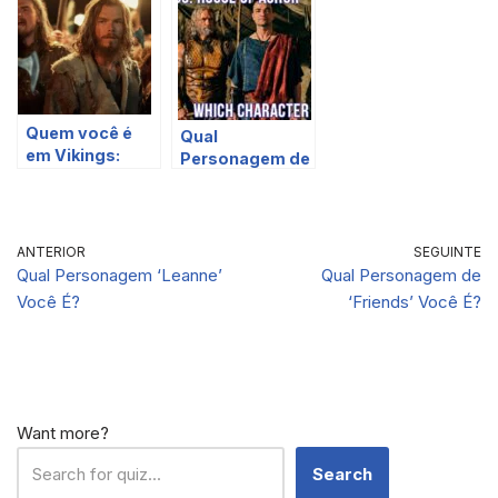
é?
você é?
preferências
alimentares?
Quem você é
Qual
em Vikings:
Personagem de
Valhalla
‘Spartacus:
baseado em
House of Ashur’
suas
Você É?
preferências
ANTERIOR
SEGUINTE
alimentares?
Qual Personagem ‘Leanne’
Qual Personagem de
Você É?
‘Friends’ Você É?
Want more?
Search