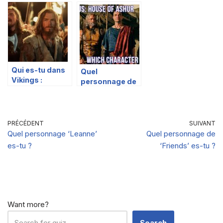
‘The Last
Munich : Aux
Kingdom en
Kingdom’ es-tu
portes de la
fonction de tes
?
guerre es-tu ?
préférences
alimentaires ?
Qui es-tu dans
Quel
Vikings :
personnage de
Valhalla en
‘Spartacus:
fonction de tes
House of Ashur’
préférences
êtes-vous ?
alimentaires ?
PRÉCÉDENT
SUIVANT
Quel personnage ‘Leanne’
Quel personnage de
es-tu ?
‘Friends’ es-tu ?
Want more?
Search