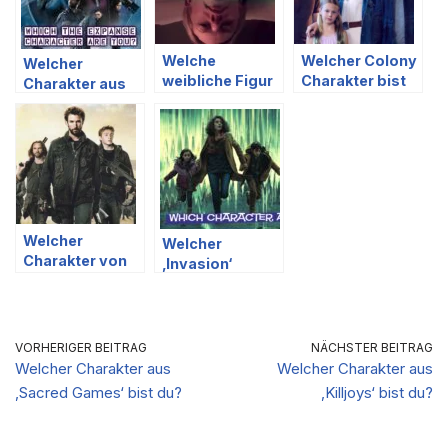
Welche
Welcher Colony
Welcher
weibliche Figur
Charakter bist
Charakter aus
aus The
du?
The Expanse
Handmaid’s
bist du?
Tale bist du?
Welcher
Welcher
Charakter von
‚Invasion‘
‚Falling Skies‘
Charakter bist
bist du?
du?
VORHERIGER BEITRAG
NÄCHSTER BEITRAG
Welcher Charakter aus
Welcher Charakter aus
‚Sacred Games‘ bist du?
‚Killjoys‘ bist du?