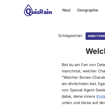
Neu!
Geographie
Zum
Inhalt
springen
Schlagwörter:
ARBEITSW
Welch
Bist du ein Fan von Det
manchmal, welcher Chara
"Welcher Bones-Charakte
am ähnlichsten bist. E
von Special Agent Seeley
dabei, deine innere
Krim
unten und klicke auf de