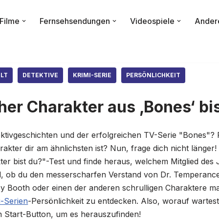
Filme
Fernsehsendungen
Videospiele
Ander
ELT
DETEKTIVE
KRIMI-SERIE
PERSÖNLICHKEIT
er Charakter aus ‚Bones‘ bi
ektivgeschichten und der erfolgreichen TV-Serie "Bones"? 
kter dir am ähnlichsten ist? Nun, frage dich nicht länge
r bist du?"-Test und finde heraus, welchem Mitglied des
gal, ob du den messerscharfen Verstand von Dr. Temperan
 Booth oder einen der anderen schrulligen Charaktere magst
i-Serien
-Persönlichkeit zu entdecken. Also, worauf wartes
n Start-Button, um es herauszufinden!