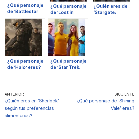
¿Qué personaje
¿Qué personaje
¿Quién eres de
de ‘Battlestar
de ‘Lost in
‘Stargate:
Galactica’ eres?
Space’ eres?
Atlantis’?
¿Qué personaje
¿Qué personaje
de ‘Halo’ eres?
de ‘Star Trek:
Strange New
Worlds’ eres?
ANTERIOR
SIGUIENTE
¿Quién eres en ‘Sherlock’
¿Qué personaje de ‘Shining
según tus preferencias
Vale’ eres?
alimentarias?