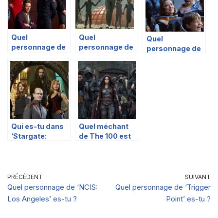
Quel
Quel
Quel
personnage de
personnage de
personnage de
‘Battlestar
Raised by
« Lost in Space
Galactica’ es-
Wolves es-tu ?
» es-tu ?
tu?
Qui es-tu dans
Quel méchant
‘Stargate:
de The 100 est
Atlantis’?
votre alter ego?
PRÉCÉDENT
SUIVANT
Quel personnage de ‘NCIS:
Quel personnage de ‘Trigger
Los Angeles’ es-tu ?
Point’ es-tu ?