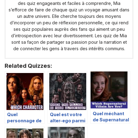
des quiz engageants et faciles à comprendre, Mia
s’efforce de faire de chaque quiz un voyage amusant dans
un autre univers. Elle cherche toujours des moyens
d’incorporer un peu de réflexion personnelle, ce qui rend
ses quiz populaires auprès des fans qui aiment un peu
d’introspection avec leur divertissement. Les quiz de Mia
sont sa façon de partager sa passion pour la narration et
de connecter les gens à travers des intérêts communs.
Related Quizzes:
Quel méchant
Quel
Quel est votre
de Supernatural
personnage de
alter-ego parmi
êtes-vous ?
‘Scream 7’ es-tu
les méchants
?
de The Walking